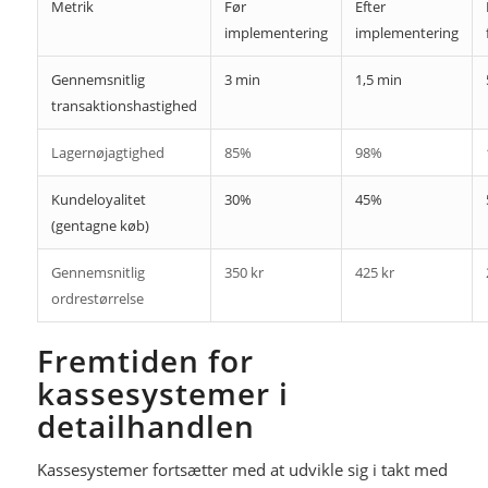
Metrik
Før
Efter
implementering
implementering
Gennemsnitlig
3 min
1,5 min
transaktionshastighed
Lagernøjagtighed
85%
98%
Kundeloyalitet
30%
45%
(gentagne køb)
Gennemsnitlig
350 kr
425 kr
ordrestørrelse
Fremtiden for
kassesystemer i
detailhandlen
Kassesystemer fortsætter med at udvikle sig i takt med