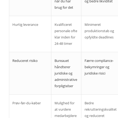
når du har
og bedre likviditet
brug for det
Hurtig leverance
Kvalificeret
Minimeret
personale ofte
produktionstab og
klar inden for
opfyldte deadlines
24-48 timer
Reduceret risiko
Bureauet
Færre compliance-
håndterer
bekymringer og
juridiske og
juridiske risici
administrative
forpligtelser
Prøv-før-du-køber
Mulighed for
Bedre
at vurdere
rekrutteringskvalitet
medarbejdere
og reduceret