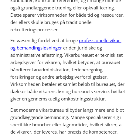
kandidater, kontrol af referencer, og i mange tilfælde
også grundlæggende træning eller opkvalificering.
Dette sparer virksomheden for både tid og ressourcer,
der ellers skulle bruges på traditionelle
rekrutteringsprocesser.
En væsentlig fordel ved at bruge
professionelle vikar-
og bemandingsløsninger
er den juridiske og
administrative aflastning. Vikarbureauet er teknisk set
arbejdsgiver for vikaren, hvilket betyder, at bureauet
håndterer lønadministration, ferieberegning,
forsikringer og andre arbejdsgiverforpligtelser.
Virksomheden betaler et samlet beløb til bureauet, der
dækker både vikarens løn og bureauets service, hvilket
giver en gennemskuelig omkostningsstruktur.
Det moderne vikarbureau tilbyder langt mere end blot
grundlæggende bemanding. Mange specialiserer sig i
specifikke brancher eller fagområder, hvilket sikrer, at
de vikarer, der leveres, har præcis de kompetencer,