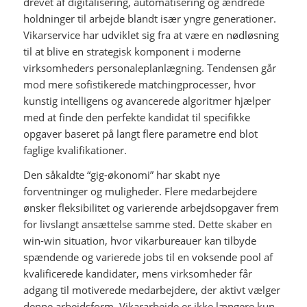
drevet af digitalisering, automatisering og ændrede
holdninger til arbejde blandt især yngre generationer.
Vikarservice har udviklet sig fra at være en nødløsning
til at blive en strategisk komponent i moderne
virksomheders personaleplanlægning. Tendensen går
mod mere sofistikerede matchingprocesser, hvor
kunstig intelligens og avancerede algoritmer hjælper
med at finde den perfekte kandidat til specifikke
opgaver baseret på langt flere parametre end blot
faglige kvalifikationer.
Den såkaldte “gig-økonomi” har skabt nye
forventninger og muligheder. Flere medarbejdere
ønsker fleksibilitet og varierende arbejdsopgaver frem
for livslangt ansættelse samme sted. Dette skaber en
win-win situation, hvor vikarbureauer kan tilbyde
spændende og varierede jobs til en voksende pool af
kvalificerede kandidater, mens virksomheder får
adgang til motiverede medarbejdere, der aktivt vælger
denne arbejdsform. Vikararbejde er ikke længere kun