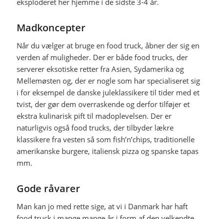
eksploderet her hjemme i de sidste 3-4 år.
Madkoncepter
Når du vælger at bruge en food truck, åbner der sig en
verden af muligheder. Der er både food trucks, der
serverer eksotiske retter fra Asien, Sydamerika og
Mellemøsten og, der er nogle som har specialiseret sig
i for eksempel de danske juleklassikere til tider med et
tvist, der gør dem overraskende og derfor tilføjer et
ekstra kulinarisk pift til madoplevelsen. Der er
naturligvis også food trucks, der tilbyder lækre
klassikere fra vesten så som fish’n’chips, traditionelle
amerikanske burgere, italiensk pizza og spanske tapas
mm.
Gode råvarer
Man kan jo med rette sige, at vi i Danmark har haft
food truck i mange mange år i form af den velkendte