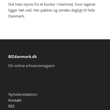
Det hele styres fra et kontor i Hammel, hvor lageret
ligger tæt ved. Her pakkes og sendes dagligt til hele
Danmark.
BIZdanmark.dk
Dit online erhvervsmagasin
Nyhedsredaktion
Kontakt
RSS